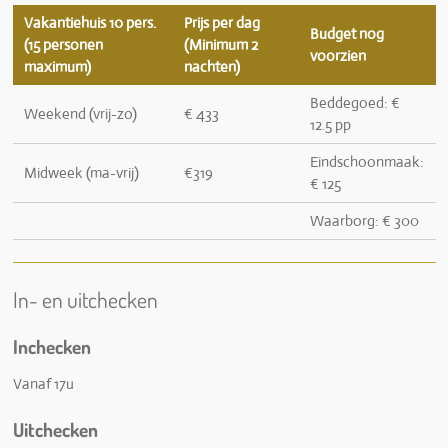
Vakantiehuis 10 pers.
Prijs per dag
Budget nog
(15 personen
(Minimum 2
voorzien
maximum)
nachten)
Beddegoed: €
Weekend (vrij-zo)
€ 433
12.5 pp
Eindschoonmaak:
Midweek (ma-vrij)
€319
€ 125
Waarborg: € 300
In- en uitchecken
Inchecken
Vanaf 17u
Uitchecken