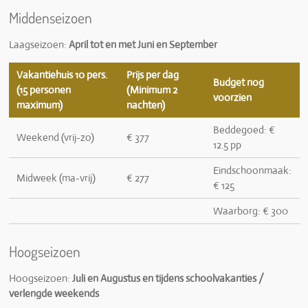
Middenseizoen
Laagseizoen:
April tot en met Juni e
n September
Vakantiehuis 10 pers.
Prijs per dag
Budget nog
(15 personen
(Minimum 2
voorzien
maximum)
nachten)
Beddegoed: €
Weekend (vrij-zo)
€ 377
12.5 pp
Eindschoonmaak:
Midweek (ma-vrij)
€ 277
€ 125
Waarborg: € 300
Hoogseizoen
Hoogseizoen:
J
uli en Augustus en tijdens schoolvakanties /
verlengde weekends