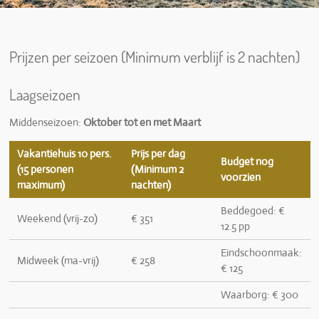
Prijzen per seizoen (Minimum verblijf is 2 nachten)
Laagseizoen
Middenseizoen:
Oktober tot en met Maart
Vakantiehuis 10 pers.
Prijs per dag
Budget nog
(15 personen
(Minimum 2
voorzien
maximum)
nachten)
Beddegoed: €
Weekend (vrij-zo)
€ 351
12.5 pp
Eindschoonmaak:
Midweek (ma-vrij)
€ 258
€ 125
Waarborg: € 300